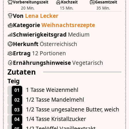
Vorbereitungszeit
Kochzeit
Gesamtzeit
20 Min.
15 Min.
35 Min.
Von
Lena Lecker
Kategorie
Weihnachtsrezepte
Schwierigkeitsgrad
Medium
Herkunft
Österreichisch
Ertrag
12 Portionen
Ernährungshinweise
Vegetarisch
Zutaten
Teig
1 Tasse Weizenmehl
01
1/2 Tasse Mandelmehl
02
1/2 Tasse ungesalzene Butter, weich
03
1/4 Tasse Kristallzucker
04
1/2 Teelöffel Vanilleextrakt