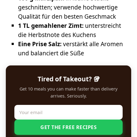
geschnitten; verwende hochwertige
Qualität für den besten Geschmack
1 TL gemahlener Zimt:
unterstreicht
die Herbstnote des Kuchens
Eine Prise Salz:
verstärkt alle Aromen
und balanciert die Süße
Tired of Takeout? 🥡
Get 10 meals you can make faster than delivery
arrives. Seriously.
GET THE FREE RECIPES