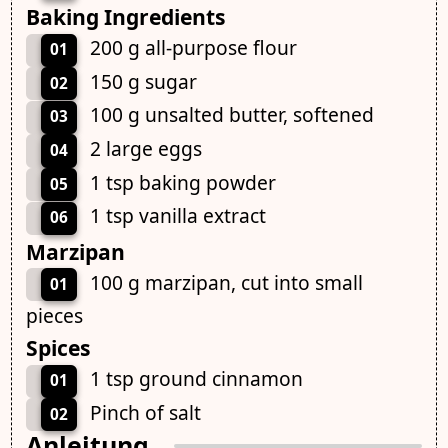
Baking Ingredients
200 g all-purpose flour
01
150 g sugar
02
100 g unsalted butter, softened
03
2 large eggs
04
1 tsp baking powder
05
1 tsp vanilla extract
06
Marzipan
100 g marzipan, cut into small
01
pieces
Spices
1 tsp ground cinnamon
01
Pinch of salt
02
Anleitung