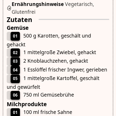
Ernährungshinweise
Vegetarisch,
Glutenfrei
Zutaten
Gemüse
500 g Karotten, geschält und
01
gehackt
1 mittelgroße Zwiebel, gehackt
02
2 Knoblauchzehen, gehackt
03
1 Esslöffel frischer Ingwer, gerieben
04
1 mittelgroße Kartoffel, geschält
05
und gewürfelt
750 ml Gemüsebrühe
06
Milchprodukte
100 ml frische Sahne
01