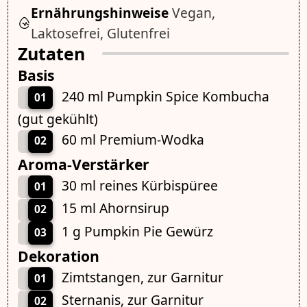
Ernährungshinweise
Vegan,
Laktosefrei, Glutenfrei
Zutaten
Basis
240 ml Pumpkin Spice Kombucha
01
(gut gekühlt)
60 ml Premium-Wodka
02
Aroma-Verstärker
30 ml reines Kürbispüree
01
15 ml Ahornsirup
02
1 g Pumpkin Pie Gewürz
03
Dekoration
Zimtstangen, zur Garnitur
01
Sternanis, zur Garnitur
02