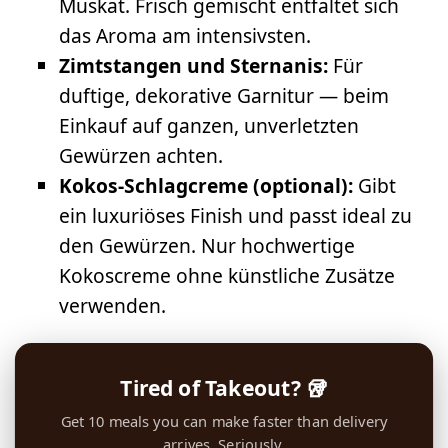
Muskat. Frisch gemischt entfaltet sich
das Aroma am intensivsten.
Zimtstangen und Sternanis:
Für
duftige, dekorative Garnitur — beim
Einkauf auf ganzen, unverletzten
Gewürzen achten.
Kokos-Schlagcreme (optional):
Gibt
ein luxuriöses Finish und passt ideal zu
den Gewürzen. Nur hochwertige
Kokoscreme ohne künstliche Zusätze
verwenden.
Tired of Takeout? 🥡
Get 10 meals you can make faster than delivery
arrives. Seriously.