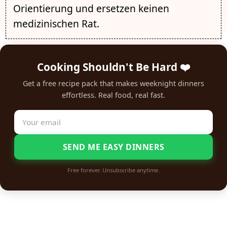
Orientierung und ersetzen keinen
medizinischen Rat.
Cooking Shouldn't Be Hard ❤️
Get a free recipe pack that makes weeknight dinners
effortless. Real food, real fast.
SEND ME EASY DINNERS
Free forever. Unsubscribe anytime.