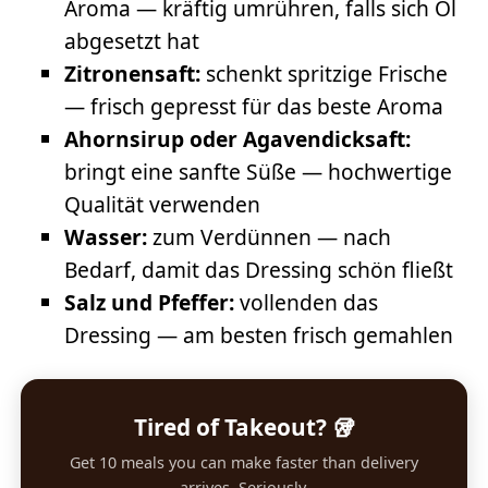
Aroma — kräftig umrühren, falls sich Öl
abgesetzt hat
Zitronensaft:
schenkt spritzige Frische
— frisch gepresst für das beste Aroma
Ahornsirup oder Agavendicksaft:
bringt eine sanfte Süße — hochwertige
Qualität verwenden
Wasser:
zum Verdünnen — nach
Bedarf, damit das Dressing schön fließt
Salz und Pfeffer:
vollenden das
Dressing — am besten frisch gemahlen
Tired of Takeout? 🥡
Get 10 meals you can make faster than delivery
arrives. Seriously.