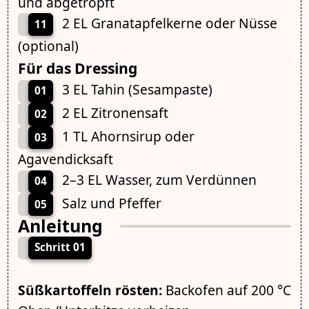
und abgetropft
2 EL Granatapfelkerne oder Nüsse
11
(optional)
Für das Dressing
3 EL Tahin (Sesampaste)
01
2 EL Zitronensaft
02
1 TL Ahornsirup oder
03
Agavendicksaft
2–3 EL Wasser, zum Verdünnen
04
Salz und Pfeffer
05
Anleitung
Schritt 01
Süßkartoffeln rösten:
Backofen auf 200 °C