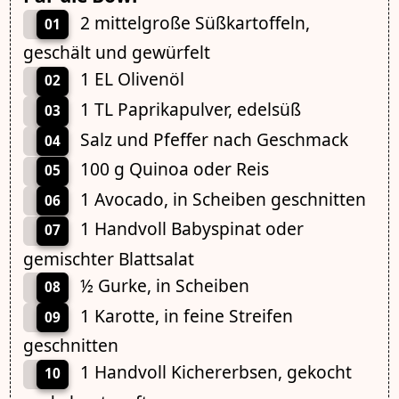
2 mittelgroße Süßkartoffeln,
01
geschält und gewürfelt
1 EL Olivenöl
02
1 TL Paprikapulver, edelsüß
03
Salz und Pfeffer nach Geschmack
04
100 g Quinoa oder Reis
05
1 Avocado, in Scheiben geschnitten
06
1 Handvoll Babyspinat oder
07
gemischter Blattsalat
½ Gurke, in Scheiben
08
1 Karotte, in feine Streifen
09
geschnitten
1 Handvoll Kichererbsen, gekocht
10