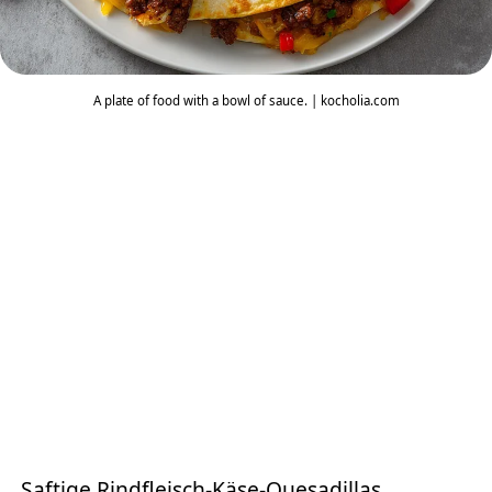
A plate of food with a bowl of sauce. | kocholia.com
Saftige Rindfleisch-Käse-Quesadillas