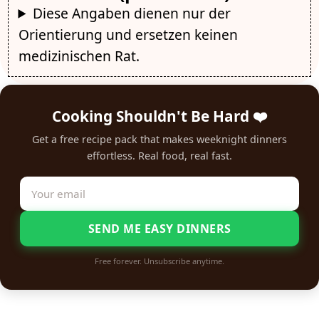
Diese Angaben dienen nur der
Orientierung und ersetzen keinen
medizinischen Rat.
Cooking Shouldn't Be Hard ❤️
Get a free recipe pack that makes weeknight dinners
effortless. Real food, real fast.
SEND ME EASY DINNERS
Free forever. Unsubscribe anytime.