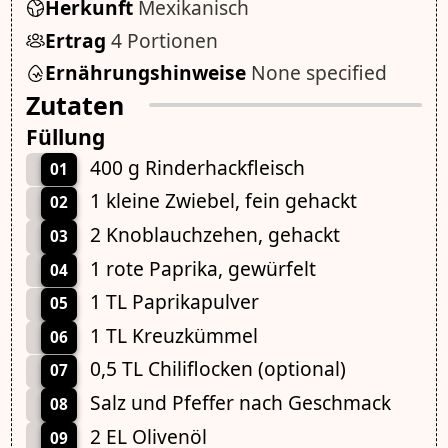
Herkunft
Mexikanisch
Ertrag
4 Portionen
Ernährungshinweise
None specified
Zutaten
Füllung
400 g Rinderhackfleisch
01
1 kleine Zwiebel, fein gehackt
02
2 Knoblauchzehen, gehackt
03
1 rote Paprika, gewürfelt
04
1 TL Paprikapulver
05
1 TL Kreuzkümmel
06
0,5 TL Chiliflocken (optional)
07
Salz und Pfeffer nach Geschmack
08
2 EL Olivenöl
09