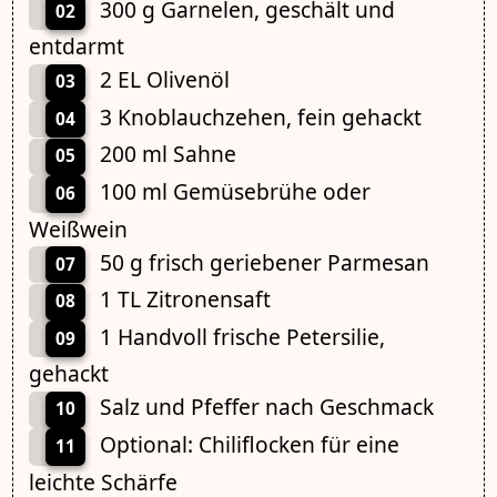
300 g Garnelen, geschält und
02
entdarmt
2 EL Olivenöl
03
3 Knoblauchzehen, fein gehackt
04
200 ml Sahne
05
100 ml Gemüsebrühe oder
06
Weißwein
50 g frisch geriebener Parmesan
07
1 TL Zitronensaft
08
1 Handvoll frische Petersilie,
09
gehackt
Salz und Pfeffer nach Geschmack
10
Optional: Chiliflocken für eine
11
leichte Schärfe