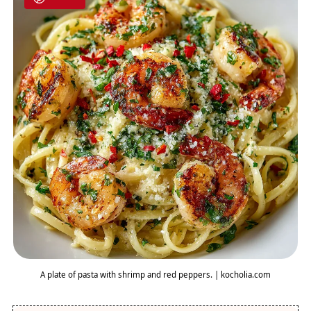
A plate of pasta with shrimp and red peppers. | kocholia.com