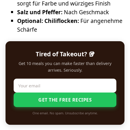
sorgt für Farbe und würziges Finish
Salz und Pfeffer:
Nach Geschmack
Optional: Chiliflocken:
Für angenehme
Schärfe
Tired of Takeout? 🥡
Get 10 meals you can make faster than delivery
arrives. Seriously.
GET THE FREE RECIPES
One email. No spam. Unsubscribe anytime.