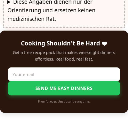
Diese Angaben dienen nur der
Orientierung und ersetzen keinen
medizinischen Rat.
Cooking Shouldn't Be Hard ❤️
Get a free recipe pack that makes weeknight dinners
effortless. Real food, real fast.
SEND ME EASY DINNERS
Free forever. Unsubscribe anytime.