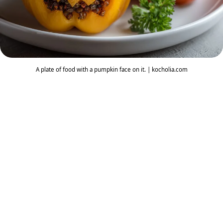
A plate of food with a pumpkin face on it. | kocholia.com