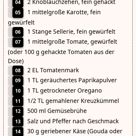
2 Knoblauchzehen, fein gehackt
04
1 mittelgroße Karotte, fein
05
gewürfelt
1 Stange Sellerie, fein gewürfelt
06
1 mittelgroße Tomate, gewürfelt
07
(oder 100 g gehackte Tomaten aus der
Dose)
2 EL Tomatenmark
08
1 TL geräuchertes Paprikapulver
09
1 TL getrockneter Oregano
10
1/2 TL gemahlener Kreuzkümmel
11
500 ml Gemüsebrühe
12
Salz und Pfeffer nach Geschmack
13
30 g geriebener Käse (Gouda oder
14