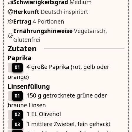
Schwierigkeitsgrad
Medium
Herkunft
Deutsch inspiriert
Ertrag
4 Portionen
Ernährungshinweise
Vegetarisch,
Glutenfrei
Zutaten
Paprika
4 große Paprika (rot, gelb oder
01
orange)
Linsenfüllung
150 g getrocknete grüne oder
01
braune Linsen
1 EL Olivenöl
02
1 mittlere Zwiebel, fein gehackt
03