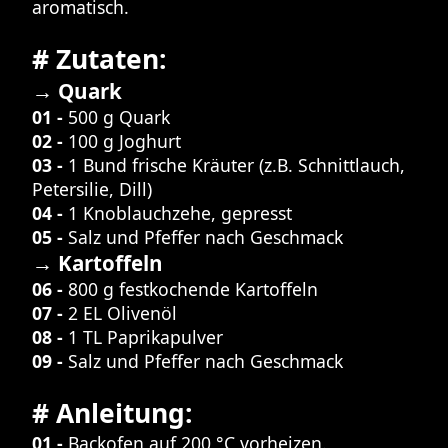
aromatisch.
# Zutaten:
→ Quark
01 -
500 g Quark
02 -
100 g Joghurt
03 -
1 Bund frische Kräuter (z.B. Schnittlauch,
Petersilie, Dill)
04 -
1 Knoblauchzehe, gepresst
05 -
Salz und Pfeffer nach Geschmack
→ Kartoffeln
06 -
800 g festkochende Kartoffeln
07 -
2 EL Olivenöl
08 -
1 TL Paprikapulver
09 -
Salz und Pfeffer nach Geschmack
# Anleitung:
01 -
Backofen auf 200 °C vorheizen.